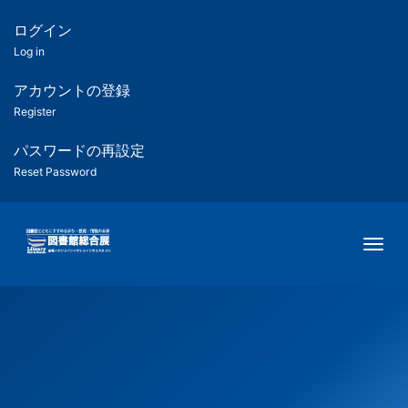
メ
イ
ログイン
匿
ン
Log in
コ
名
ン
アカウントの登録
ユ
テ
Register
ン
ー
ツ
パスワードの再設定
に
Reset Password
ザ
移
動
ー
Togg
用
メ
ニ
ュ
ー