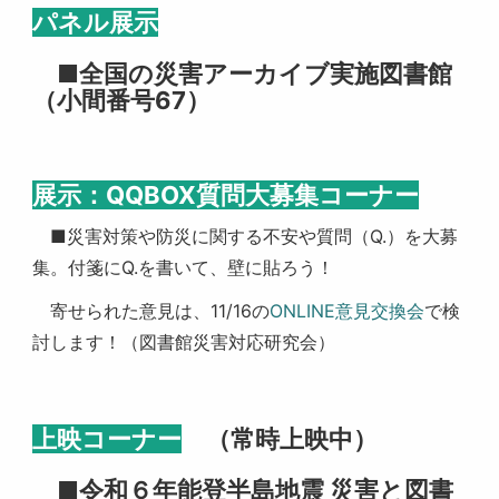
パネル展示
■全国の災害アーカイブ実施図書館
（小間番号67）
展示：QQBOX質問大募集コーナー
■災害対策や防災に関する不安や質問（Q.）を大募
集。付箋にQ.を書いて、壁に貼ろう！
寄せられた意見は、11/16の
ONLINE意見交換会
で検
討します！（図書館災害対応研究会）
上映コーナー
（常時上映中）
■令和６年能登半島地震 災害と図書