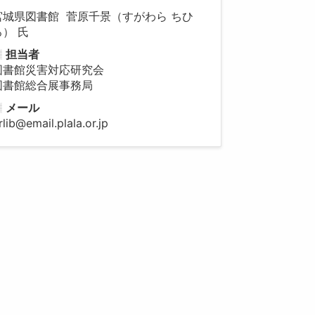
宮城県図書館 菅原千景（すがわら ちひ
ろ） 氏
担当者
図書館災害対応研究会
図書館総合展事務局
メール
rlib@email.plala.or.jp