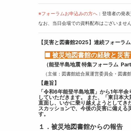
※フォーラムお申込みの方へ
：登壇者の発表
なお、当日会場での資料配布はございませ
【災害と図書館2025】連続フォーラム 10/
■ 被災地図書館の経験と災
（能登半島地震 特集フォーラム Part
（主催：図書館総合展運営委員会・図書館
【趣旨】
「令和6年能登半島地震」から1年半
していただきます。 また、「東日本
直面し、いかに乗り越えようとしてき
スカッションで、今後の災害に備える
す。
１．被災地図書館からの報告