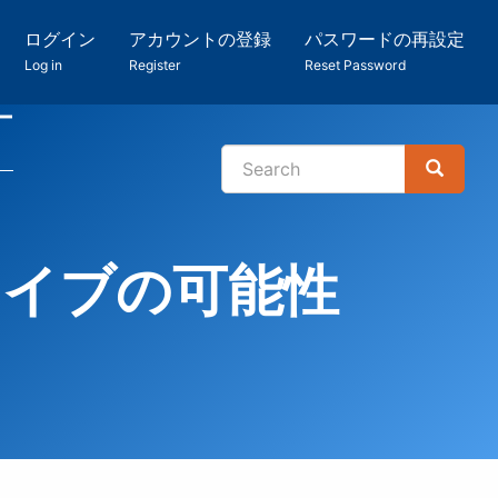
ログイン
アカウントの登録
パスワードの再設定
Log in
Register
Reset Password
ー
Search
Search
検
索
カイブの可能性