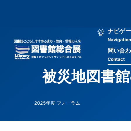
メ
匿
イ
ン
名
コ
ン
メ
ナビゲー
ユ
テ
Navigation
イ
ン
ー
ツ
問い合わ
ン
ザ
に
Contact
移
ナ
ー
動
被災地図書館
ビ
用
ゲ
メ
ー
ニ
2025年度 フォーラム
シ
ュ
ョ
ー