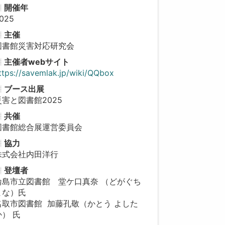
開催年
025
主催
図書館災害対応研究会
主催者webサイト
ttps://savemlak.jp/wiki/QQbox
ブース出展
災害と図書館2025
共催
図書館総合展運営委員会
協力
株式会社内田洋行
登壇者
輪島市立図書館 堂ケ口真奈 （どがぐち
まな）氏
名取市図書館 加藤孔敬（かとう よした
か） 氏