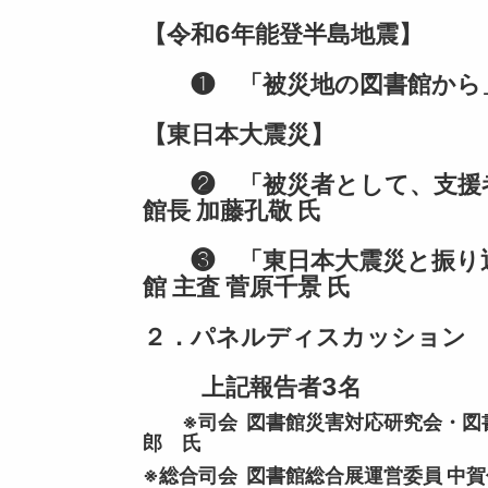
【令和6年能登半島地震】
❶ 「被災地の図書館から」 
【東日本大震災】
❷ 「被災者として、支援者
館長 加藤孔敬 氏
❸ 「東日本大震災と振り返
館 主査 菅原千景 氏
２．パネルディスカッション
上記報告者3名
※司会 図書館災害対応研究会・図書
郎 氏
※総合司会 図書館総合展運営委員 中