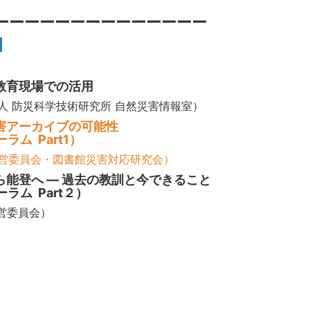
ーーーーーーーーーーーーーー
ム
教育現場での活用
発法人 防災科学技術研究所 自然災害情報室）
害アーカイブの可能性
Part1）
展運営委員会・図書館災害対応研究会）
能登へ ― 過去の教訓と今できること
 Part２）
運営委員会）