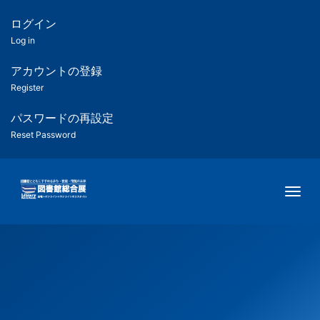
メ
イ
ログイン
匿
ン
Log in
コ
名
ン
アカウントの登録
ユ
テ
Register
ン
ー
ツ
パスワードの再設定
に
Reset Password
ザ
移
動
ー
Togg
用
メ
ニ
ュ
ー