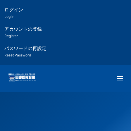
メ
イ
ログイン
匿
ン
Log in
コ
名
ン
アカウントの登録
ユ
テ
Register
ン
ー
ツ
パスワードの再設定
に
Reset Password
ザ
移
動
ー
Togg
用
メ
ニ
ュ
ー