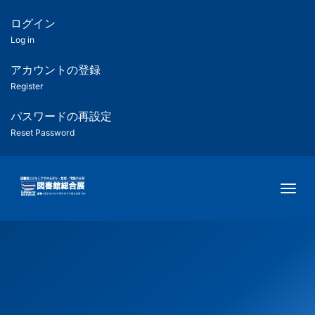
メ
イ
ログイン
匿
ン
Log in
コ
名
ン
アカウントの登録
ユ
テ
Register
ン
ー
ツ
パスワードの再設定
に
Reset Password
ザ
移
動
ー
Togg
用
メ
ニ
ュ
ー