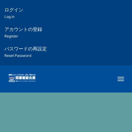
メ
イ
ログイン
匿
ン
Log in
コ
名
ン
アカウントの登録
ユ
テ
Register
ン
ー
ツ
パスワードの再設定
に
Reset Password
ザ
移
動
ー
Togg
用
メ
ニ
ュ
ー