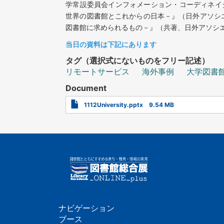
学常設委員会インフォメーション・コーディネイ
世界の図書館とこれからの日本－』（日外アソシ
図書館に求められるもの－』（共著、日外アソシ
当日の資料は下記にあります
タグ（選択式にないものをフリー記述）
リモートサービス
海外事例
大学図書
Document
1112University.pptx
9.54 MB
ナビゲーション
フ
ブース