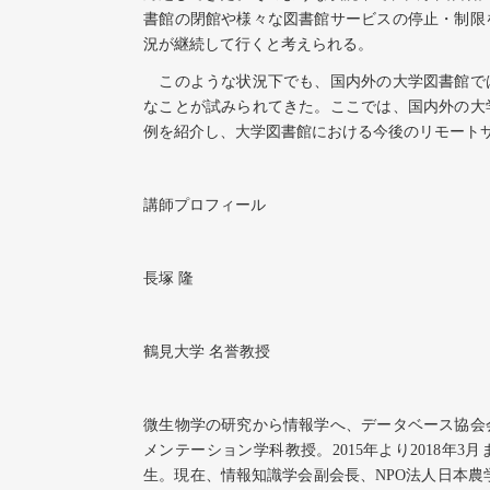
書館の閉館や様々な図書館サービスの停止・制限
況が継続して行くと考えられる。
このような状況下でも、国内外の大学図書館で
なことが試みられてきた。ここでは、国内外の大
例を紹介し、大学図書館における今後のリモート
講師プロフィール
長塚
隆
鶴見大学
名誉教授
微生物学の研究から情報学へ、データベース協会
メンテーション学科教授。
2015
年より
2018
年
3
月
生。現在、情報知識学会副会長、
NPO
法人日本農