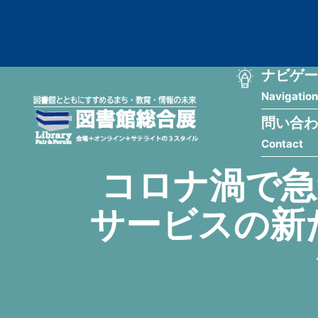
メ
匿
イ
ン
名
コ
ン
メ
ナビゲー
ユ
テ
Navigation
イ
ン
ー
ツ
問い合わ
ン
ザ
に
Contact
移
ナ
ー
動
コロナ渦で急
ビ
用
サービスの新
ゲ
メ
ー
ニ
シ
ュ
ョ
ー