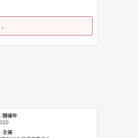
た。
開催年
020
主催