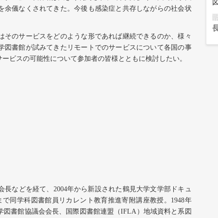
を余儀なくされてきた。今後も感染症と共存しながらの社会状
はそのサービスをどのような形であれば継続できるのか、様々
学図書館が試みてきたリモートでのサービスについて各国の事
サービスの可能性について参加者の皆様とともに検討したい。
会長などを経て、
2004
年から新設された鶴見大学文学部ドキュ
まで同学科図書館員リカレント教育推進寄附講座教授。
1948
年
学図書館協議会会長、国際図書館連盟（
IFLA
）地域資料と系図