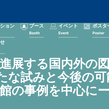
ション
ブース
イベント
ポスタ
Booth
Event
Poster
せ
進展する国内外の
たな試みと今後の可
館の事例を中心に