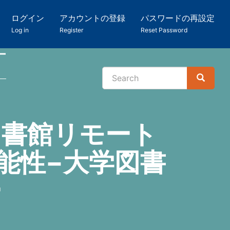
ログイン
アカウントの登録
パスワードの再設定
Log in
Register
Reset Password
ー
Search
Search
検
索
図書館リモート
能性−大学図書
ー