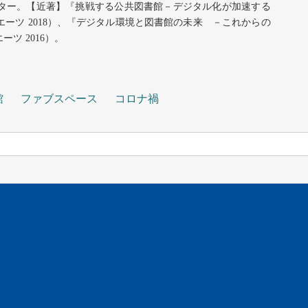
ター。【近著】『挑戦する公共図書館－デジタル化が加速する
エーツ
2018
）、『デジタル環境と図書館の未来 －これからの
エーツ
2016
）。
館
ファブスペース
コロナ禍