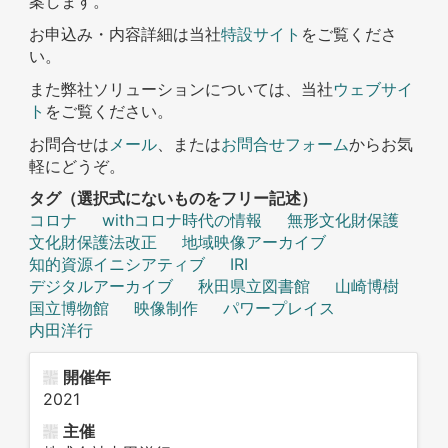
案します。
お申込み・内容詳細は当社
特設サイト
をご覧くださ
い。
また弊社ソリューションについては、当社
ウェブサイ
ト
をご覧ください。
お問合せは
メール
、または
お問合せフォーム
からお気
軽にどうぞ。
タグ（選択式にないものをフリー記述）
コロナ
withコロナ時代の情報
無形文化財保護
文化財保護法改正
地域映像アーカイブ
知的資源イニシアティブ
IRI
デジタルアーカイブ
秋田県立図書館
山崎博樹
国立博物館
映像制作
パワープレイス
内田洋行
開催年
2021
主催