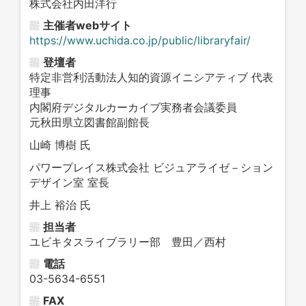
株式会社内田洋行
主催者webサイト
https://www.uchida.co.jp/public/libraryfair/
登壇者
特定非営利活動法人知的資源イニシアティブ 代表
理事
内閣府デジタルカーカイブ実務者会議委員
元秋田県立図書館副館長
山崎 博樹 氏
パワープレイス株式会社 ビジュアライゼ－ション
デザイン室 室長
井上 裕治 氏
担当者
ユビキタスライブラリー部 豊田／西村
電話
03-5634-6551
FAX