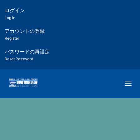
メ
イ
ログイン
匿
ン
Log in
コ
名
ン
アカウントの登録
ユ
テ
Register
ン
ー
ツ
パスワードの再設定
に
Reset Password
ザ
移
動
ー
Togg
用
メ
ニ
ュ
ー