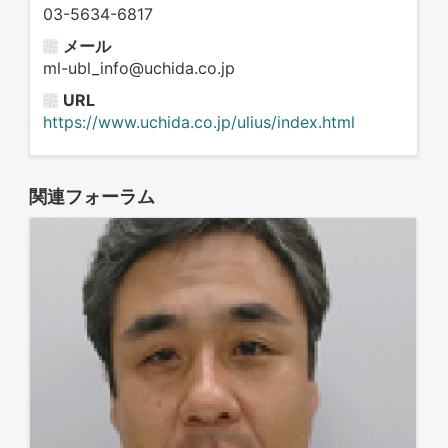
03-5634-6817
メール
ml-ubl_info@uchida.co.jp
URL
https://www.uchida.co.jp/ulius/index.html
関連フォーラム