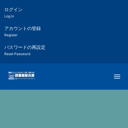
メ
イ
ログイン
匿
ン
Log in
コ
名
ン
アカウントの登録
ユ
テ
Register
ン
ー
ツ
パスワードの再設定
に
Reset Password
ザ
移
動
ー
Togg
用
メ
ニ
ュ
ー