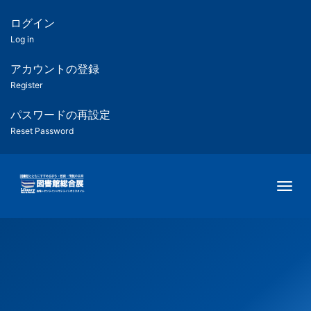
メ
イ
ログイン
匿
ン
Log in
コ
名
ン
アカウントの登録
ユ
テ
Register
ン
ー
ツ
パスワードの再設定
に
Reset Password
ザ
移
動
ー
Togg
用
メ
ニ
ュ
ー