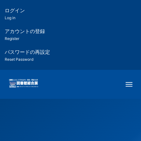
メ
イ
ログイン
匿
ン
Log in
コ
名
ン
アカウントの登録
ユ
テ
Register
ン
ー
ツ
パスワードの再設定
に
Reset Password
ザ
移
動
ー
Togg
用
メ
ニ
ュ
ー