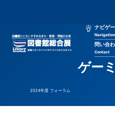
メ
匿
イ
ン
名
コ
ン
メ
ナビゲー
ユ
テ
Navigation
イ
ン
ー
ツ
問い合わ
ン
ザ
に
Contact
移
ナ
ー
動
ゲーミ
ビ
用
ゲ
メ
ー
ニ
2024年度 フォーラム
シ
ュ
ョ
ー