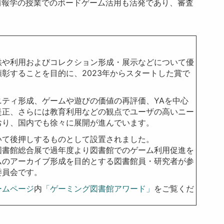
情報学の授業でのボードゲーム活用も活発であり、審査
供や利用およびコレクション形成・展示などについて優
彰することを目的に、2023年からスタートした賞で
ティ形成、ゲームや遊びの価値の再評価、YAを中心
是正、さらには教育利用などの観点でユーザの高いニー
おり、国内でも徐々に展開が進んでいます。
いて後押しするものとして設置されました。
図書館総合展で過年度より図書館でのゲーム利用促進を
ムのアーカイブ形成を目的とする図書館員・研究者が参
委員会です。
ームページ
内
「ゲーミング図書館アワード」
をご覧くだ