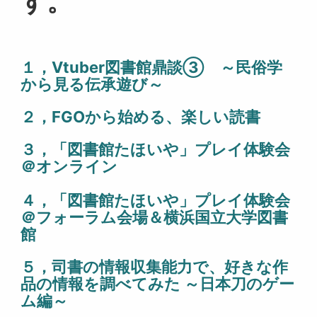
す。
１，Vtuber図書館鼎談③ ～民俗学
から見る伝承遊び～
２，FGOから始める、楽しい読書
３，「図書館たほいや」プレイ体験会
＠オンライン
４
，
「図書館たほいや」プレイ体験会
＠フォーラム会場＆横浜国立大学図書
館
５，
司書の情報収集能力で、好きな作
品の情報を調べてみた ～日本刀のゲー
ム編～