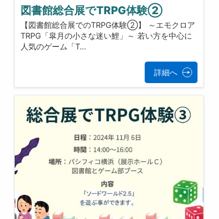
図書館総合展でTRPG体験②
【図書館総合展でのTRPG体験②】 ～エモクロア
TRPG「皐月の小さな迷い鯉」～ 若い方を中心に
人気のゲーム「T…
詳細へ