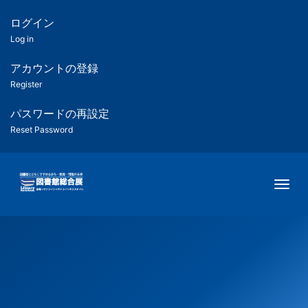
メ
イ
ログイン
匿
ン
Log in
コ
名
ン
アカウントの登録
ユ
テ
Register
ン
ー
ツ
パスワードの再設定
に
Reset Password
ザ
移
動
ー
Togg
用
メ
ニ
ュ
ー