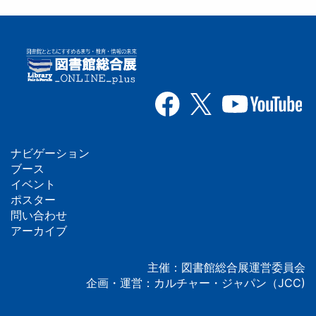
ナビゲーション
フ
ブース
イベント
ッ
ポスター
問い合わせ
タ
アーカイブ
ー
主催：図書館総合展運営委員会
企画・運営：カルチャー・ジャパン（JCC)