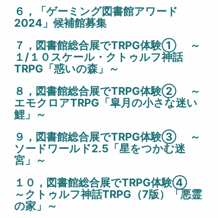
６，「ゲーミング図書館アワード
2024」候補館募集
７
，
図書館総合展でTRPG体験① ～
１/１０スケール・クトゥルフ神話
TRPG「惑いの森」～
８，図書館総合展でTRPG体験② ～
エモクロアTRPG「皐月の小さな迷い
鯉」～
９，図書館総合展でTRPG体験③ ～
ソードワールド2.5「星をつかむ迷
宮」～
１０，図書館総合展でTRPG体験④
～クトゥルフ神話TRPG（7版）「悪霊
の家」～