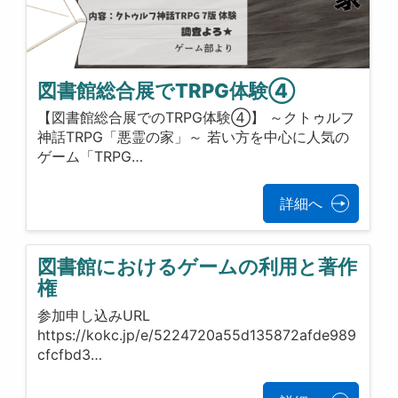
図書館総合展でTRPG体験④
【図書館総合展でのTRPG体験④】 ～クトゥルフ
神話TRPG「悪霊の家」～ 若い方を中心に人気の
ゲーム「TRPG…
詳細へ
図書館におけるゲームの利用と著作
権
参加申し込みURL
https://kokc.jp/e/5224720a55d135872afde989
cfcfbd3…