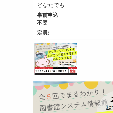
どなたでも
事前申込
不要
定員: