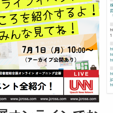
「
h
1
h
h
h
h
j
h