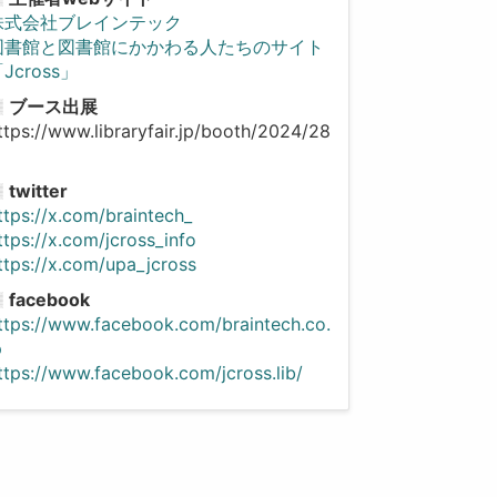
株式会社ブレインテック
図書館と図書館にかかわる人たちのサイト
Jcross」
ブース出展
ttps://www.libraryfair.jp/booth/2024/28
twitter
ttps://x.com/braintech_
ttps://x.com/jcross_info
ttps://x.com/upa_jcross
facebook
ttps://www.facebook.com/braintech.co.
p
ttps://www.facebook.com/jcross.lib/