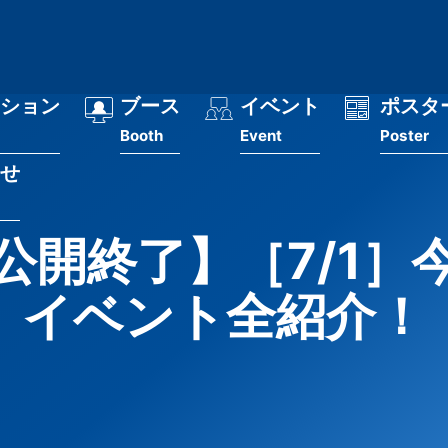
ション
ブース
イベント
ポスタ
Booth
Event
Poster
せ
公開終了】［7/1］
イベント全紹介！