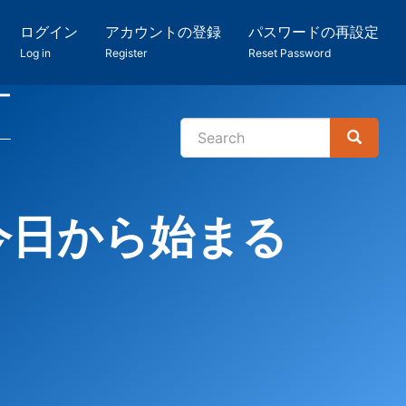
ログイン
アカウントの登録
パスワードの再設定
Log in
Register
Reset Password
ー
Search
Search
検
索
今日から始まる