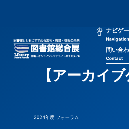
メ
匿
イ
ン
名
コ
ン
メ
ナビゲー
ユ
テ
Navigation
イ
ン
ー
ツ
問い合わ
ン
ザ
に
Contact
移
ナ
ー
動
【アーカイブ
ビ
用
ゲ
メ
ー
ニ
シ
ュ
2024年度 フォーラム
ョ
ー