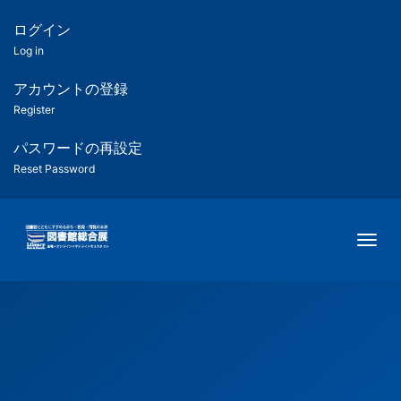
メ
イ
ログイン
匿
ン
Log in
コ
名
ン
アカウントの登録
ユ
テ
Register
ン
ー
ツ
パスワードの再設定
に
Reset Password
ザ
移
動
ー
Togg
用
メ
ニ
ュ
ー