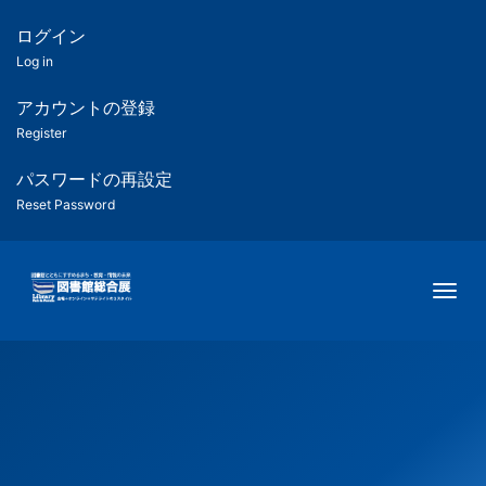
メ
イ
ログイン
匿
ン
Log in
コ
名
ン
アカウントの登録
ユ
テ
Register
ン
ー
ツ
パスワードの再設定
に
Reset Password
ザ
移
動
ー
Togg
用
メ
ニ
ュ
ー