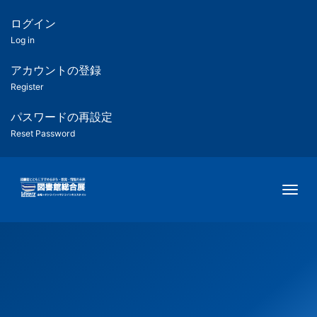
メ
イ
ログイン
匿
ン
Log in
コ
名
ン
アカウントの登録
ユ
テ
Register
ン
ー
ツ
パスワードの再設定
に
Reset Password
ザ
移
動
ー
Togg
用
メ
ニ
ュ
ー