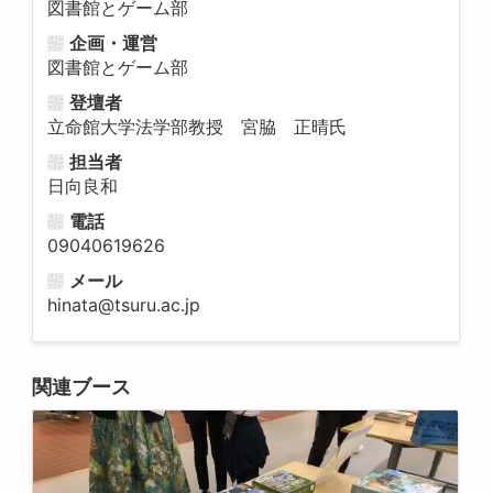
図書館とゲーム部
企画・運営
図書館とゲーム部
登壇者
立命館大学法学部教授
宮脇 正晴氏
担当者
日向良和
電話
09040619626
メール
hinata@tsuru.ac.jp
関連ブース