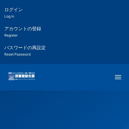
メ
イ
ログイン
匿
ン
Log in
コ
名
ン
アカウントの登録
ユ
テ
Register
ン
ー
ツ
パスワードの再設定
に
Reset Password
ザ
移
動
ー
Togg
用
メ
ニ
ュ
ー