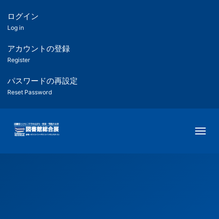
メ
イ
ログイン
匿
ン
Log in
コ
名
ン
アカウントの登録
ユ
テ
Register
ン
ー
ツ
パスワードの再設定
に
Reset Password
ザ
移
動
ー
Togg
用
メ
ニ
ュ
ー