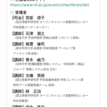
https://www.nii.ac.jp/event/other/libraryfair/
登壇者
【司会】宮坂 啓子
（国立情報学研究所 オープンサイエンス基盤研究センター
学術基盤コーディネーター）
【講師】石津 朋之
（筑波大学 学術情報部 情報企画課 リポジトリ係長）
【講師】南雲 修司
（東京学芸大学 総務部 学術情報課 アーカイブ室
アーカイブ係 係長）
【講師】青木 綾乃
（信州大学 附属図書館 情報システム・学術資料（雑誌）
グループ 情報システム担当 主任）
【講師】古橋 英枝
（国立情報学研究所 学術基盤推進部 学術コンテンツ課
研究データ基盤整備チーム 係長）
【講師】林 正治
（国立情報学研究所 オープンサイエンス基盤研究センター
特任准教授）