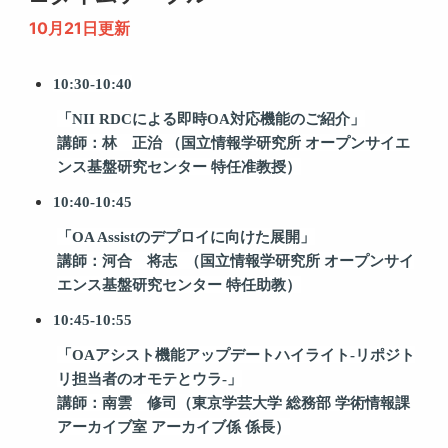
10月21日更新
10:30-10:40
「
NII RDC
による即時
OA
対応機能のご紹介」
講師：林 正治
（国立情報学研究所
オープンサイエ
ンス基盤研究センター
特任准教授）
10:40-10:45
「
OA Assist
の
デプロイに向けた展開」
講師：河合 将志
（国立情報学研究所
オープンサイ
エンス基盤研究センター
特任助教）
10:45-10:55
「
OA
アシスト機能アップデートハイライト-リポジト
リ担当者のオモテとウラ-
」
講師：南雲 修司（東京学芸大学
総務部
学術情報課
アーカイブ室
アーカイブ係
係長）