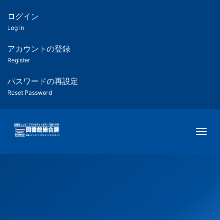
メ
イ
ログイン
匿
ン
Log in
コ
名
ン
アカウントの登録
ユ
テ
Register
ン
ー
ツ
パスワードの再設定
に
Reset Password
ザ
移
動
ー
Togg
用
メ
ニ
ュ
ー