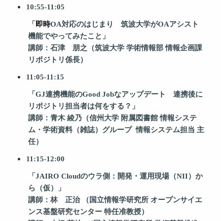
10:55-11:05
「
即時
OA対応
のはじまり
筑波大学がOAアシスト
機能でやってみたこと」
講師：石津 朋之（筑波大学
学術情報部
情報企画課
リポジトリ係長）
11:05-11:15
「
GJ
連携機能のGood Jobなアップデート 連携後に
リポジトリ担当者は何をする？
」
講師：青木
綾乃（信州大学
附属図書館
情報システ
ム・学術資料（雑誌）グループ
情報システム担当
主
任）
11:15-12:00
「
JAIRO Cloud
のウラ側：開発・運用現場（
NII
）か
ら（仮）」
講師：林 正治
（国立情報学研究所
オープンサイエ
ンス基盤研究センター
特任准教授）