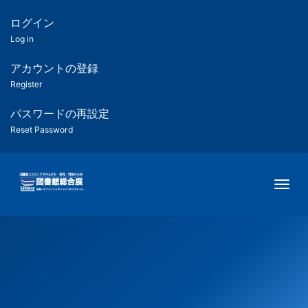
メ
イ
ログイン
匿
ン
Log in
コ
名
ン
アカウントの登録
ユ
テ
Register
ン
ー
ツ
パスワードの再設定
に
Reset Password
ザ
移
動
ー
Togg
用
メ
ニ
ュ
ー