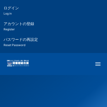
メ
イ
ログイン
匿
ン
Log in
コ
名
ン
アカウントの登録
ユ
テ
Register
ン
ー
ツ
パスワードの再設定
に
Reset Password
ザ
移
動
ー
Togg
用
メ
ニ
ュ
ー