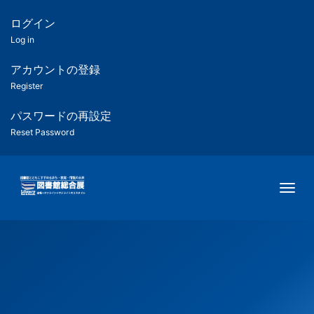
メ
イ
ログイン
匿
ン
Log in
コ
名
ン
アカウントの登録
ユ
テ
Register
ン
ー
ツ
パスワードの再設定
に
Reset Password
ザ
移
動
ー
Togg
用
メ
ニ
ュ
ー