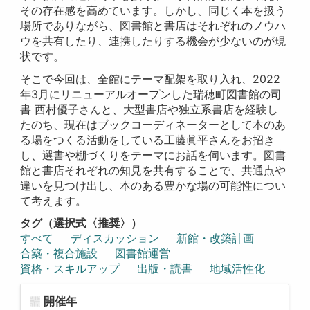
その存在感を高めています。しかし、同じく本を扱う
場所でありながら、図書館と書店はそれぞれのノウハ
ウを共有したり、連携したりする機会が少ないのが現
状です。
そこで今回は、全館にテーマ配架を取り入れ、2022
年3月にリニューアルオープンした瑞穂町図書館の司
書 西村優子さんと、大型書店や独立系書店を経験し
たのち、現在はブックコーディネーターとして本のあ
る場をつくる活動をしている工藤眞平さんをお招き
し、選書や棚づくりをテーマにお話を伺います。図書
館と書店それぞれの知見を共有することで、共通点や
違いを見つけ出し、本のある豊かな場の可能性につい
て考えます。
タグ（選択式〈推奨〉）
すべて
ディスカッション
新館・改築計画
合築・複合施設
図書館運営
資格・スキルアップ
出版・読書
地域活性化
開催年