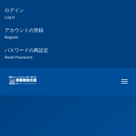
メ
イ
ログイン
匿
ン
Log in
コ
名
ン
アカウントの登録
ユ
テ
Register
ン
ー
ツ
パスワードの再設定
に
Reset Password
ザ
移
動
ー
Togg
用
メ
ニ
ュ
ー