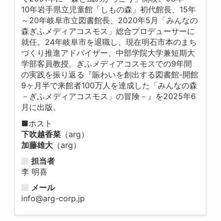
10年岩手県立児童館「しもの森」初代館長、15年
～20年岐阜市立図書館長、2020年5月「みんなの
森ぎふメディアコスモス」総合プロデューサーに
就任。24年岐阜市を退職し、現在明石市本のまち
づくり推進アドバイザー、中部学院大学兼短期大
学部客員教授。ぎふメディアコスモスでの9年間
の実践を振り返る『賑わいを創出する図書館-開館
9ヶ月半で来館者100万人を達成した「みんなの森
－ぎふメディアコスモス」の冒険－』を2025年6
月に出版。
■ホスト
下吹越香菜
（arg）
加藤雄大
（arg）
担当者
李 明喜
メール
info@arg-corp.jp