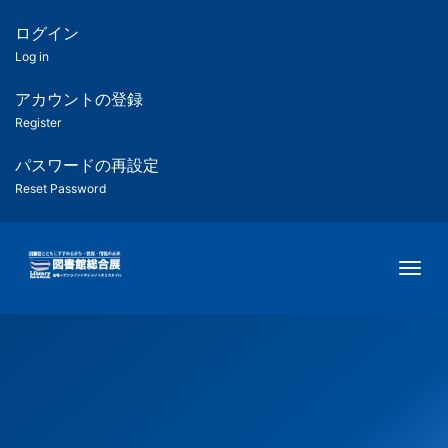
メ
イ
ログイン
匿
ン
Log in
コ
名
ン
アカウントの登録
ユ
テ
Register
ン
ー
ツ
パスワードの再設定
に
Reset Password
ザ
移
動
ー
Togg
用
メ
ニ
ュ
ー