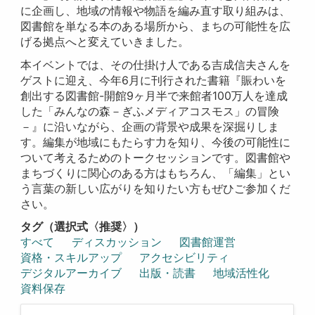
に企画し、地域の情報や物語を編み直す取り組みは、
図書館を単なる本のある場所から、まちの可能性を広
げる拠点へと変えていきました。
本イベントでは、その仕掛け人である吉成信夫さんを
ゲストに迎え、今年6月に刊行された書籍『賑わいを
創出する図書館-開館9ヶ月半で来館者100万人を達成
した「みんなの森－ぎふメディアコスモス」の冒険
－』に沿いながら、企画の背景や成果を深掘りしま
す。編集が地域にもたらす力を知り、今後の可能性に
ついて考えるためのトークセッションです。図書館や
まちづくりに関心のある方はもちろん、「編集」とい
う言葉の新しい広がりを知りたい方もぜひご参加くだ
さい。
タグ（選択式〈推奨〉）
すべて
ディスカッション
図書館運営
資格・スキルアップ
アクセシビリティ
デジタルアーカイブ
出版・読書
地域活性化
資料保存