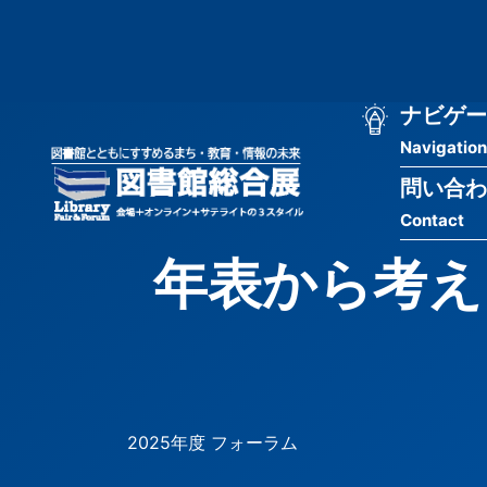
メ
匿
イ
ン
名
コ
ン
メ
ナビゲー
ユ
テ
Navigation
イ
ン
ー
ツ
問い合わ
ン
ザ
に
Contact
移
ナ
ー
動
年表から考え
ビ
用
ゲ
メ
ー
ニ
シ
ュ
2025年度 フォーラム
ョ
ー