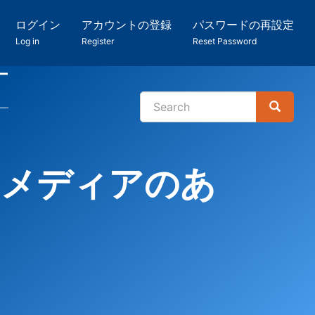
ログイン
アカウントの登録
パスワードの再設定
Log in
Register
Reset Password
ー
Search
Search
検
索
とメディアのあ