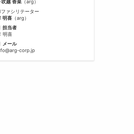
下吹越 香菜
（arg）
■ファシリテーター
李 明喜
（arg）
担当者
李 明喜
メール
nfo@arg-corp.jp