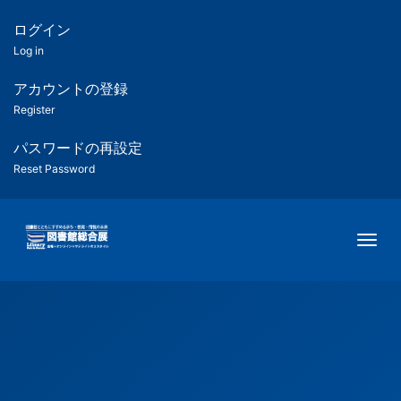
メ
イ
ログイン
匿
ン
Log in
コ
名
ン
アカウントの登録
ユ
テ
Register
ン
ー
ツ
パスワードの再設定
に
Reset Password
ザ
移
動
ー
Togg
用
メ
ニ
ュ
ー