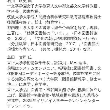
石川 敬史 氏
十文字学園女子大学教育人文学部文芸文化学科教授，
学科長，図書館長。
筑波大学大学院人間総合科学研究科教育基礎専攻博士
後期課程修了。博士（教育学）。
都内理工系大学の図書館，総合企画室を経て，現職。
主著に，『移動図書館の「いま」』（日本図書館協
会，2025），『文化の朝は移動図書館ひかりから』
（分担執筆，日本図書館研究会，2017）,『図書館の
現場力を育てる』（共著，樹村房，2014）など。
島田 貴司 氏
立正大学学術情報部部長，評議員，IAAL理事。
前職はシステムエンジニア。転職後に図書館司書，文
化財IPMコーディネーター等を取得。図書館業務に関
する知識を深めるべく大学院（図書館情報学，修士⇒
博士）に進学，在学中。
立正大学品川図書館・熊谷図書館で学生協働団体立ち
上げ。図書館×学生協働×地域連携を意識した業務を
推進中。2025年イリノイ大学モーテンソンセンター
アソシエイツ。