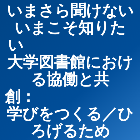
いまさら聞けない
いまこそ知りた
い
大学図書館におけ
る協働と共
創
学びをつくる／ひ
ろげるため