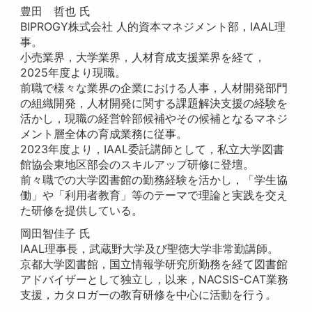
豊田 哲也 氏
BIPROGY株式会社 人的資本マネジメント部，IAAL理
事。
小売業界，大学業界，人材育成支援業界を経て，
2025年度より現職。
前職で様々な業界の企業における人事，人材開発部門
の組織開発，人材開発に関する課題解決支援の経験を
活かし，現職の経営幹部候補やその候補となるマネジ
メント層全体の育成業務に従事。
2023年度より，IAAL委託講師として，私立大学図書
館協会東地区部会のスキルアップ研修に登壇。
前々職での大学図書館の勤務経験を活かし，「学生協
働」や「利用者教育」等のテーマで理論と実践を交え
た研修を提供している。
岡田智佳子 氏
IAAL理事長，武蔵野大学及び聖徳大学非常勤講師。
京都大学図書館，国立情報学研究所勤務を経て図書館
アドバイザーとして独立し，以来，NACSIS-CAT業務
支援，カタロガーの教育研修を中心に活動を行う。