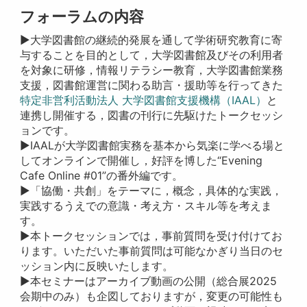
フォーラムの内容
▶大学図書館の継続的発展を通して学術研究教育に寄
与することを目的として，大学図書館及びその利用者
を対象に研修，情報リテラシー教育，大学図書館業務
支援，図書館運営に関わる助言・援助等を行ってきた
特定非営利活動法人 大学図書館支援機構（IAAL）
と
連携し開催する，図書の刊行に先駆けたトークセッシ
ョンです。
▶IAALが大学図書館実務を基本から気楽に学べる場と
してオンラインで開催し，好評を博した“Evening
Cafe Online #01”の番外編です。
▶「協働・共創」をテーマに，概念，具体的な実践，
実践するうえでの意識・考え方・スキル等を考えま
す。
▶本トークセッションでは，事前質問を受け付けてお
ります。いただいた事前質問は可能なかぎり当日のセ
ッション内に反映いたします。
▶本セミナーはアーカイブ動画の公開（総合展2025
会期中のみ）も企図しておりますが，変更の可能性も