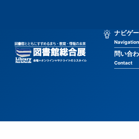
メ
匿
イ
ン
名
コ
ン
メ
ナビゲー
ユ
テ
Navigation
イ
ン
ー
ツ
問い合わ
ン
ザ
に
Contact
移
ナ
ー
動
ビ
用
ゲ
メ
ー
ニ
シ
ュ
ョ
ー