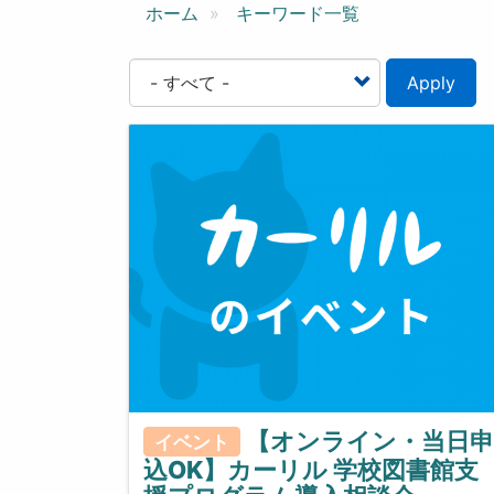
ン
ホーム
キーワード一覧
Apply
【オンライン・当日申
イベント
込OK】カーリル 学校図書館支