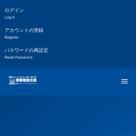
メ
イ
ログイン
匿
ン
Log in
コ
名
ン
アカウントの登録
ユ
テ
Register
ン
ー
ツ
パスワードの再設定
に
Reset Password
ザ
移
動
ー
Togg
用
メ
ニ
ュ
ー