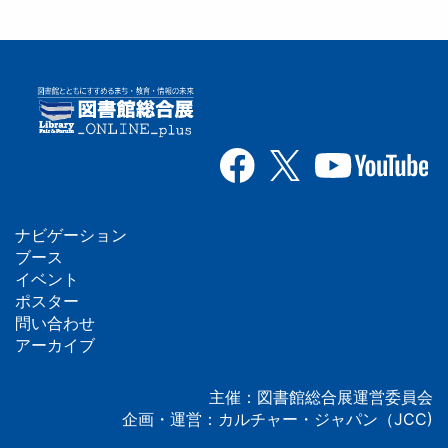
ナビゲーション
フ
ブース
イベント
ッ
ポスター
問い合わせ
タ
アーカイブ
ー
主催：図書館総合展運営委員会
企画・運営：カルチャー・ジャパン（JCC)