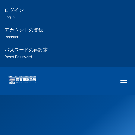
メ
イ
ログイン
匿
ン
Log in
コ
名
ン
アカウントの登録
ユ
テ
Register
ン
ー
ツ
パスワードの再設定
に
Reset Password
ザ
移
動
ー
Togg
用
メ
ニ
ュ
ー