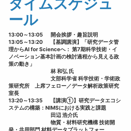
タイムスケジュ
ール
13:00～13:05 開会挨拶・趣旨説明
13:05～13:20 【基調講演】「研究データ管
理からAI for Scienceへ： 第7期科学技術・イ
ノベーション基本計画の検討過程から見える政
策の動き」
林 和弘 氏
文部科学省 科学技術・学術政
策研究所 上席フェロー／データ解析政策研究
室長
13:20～13:35 【講演①】研究データエコシ
ステムの構築：NIMSにおける実践と課題
田辺 浩介氏
物質・材料研究機構 技術開
発・共用部門 材料データプラットフォー