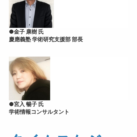
●金子 康樹 氏
慶應義塾 学術研究支援部 部長
●宮入 暢子 氏
学術情報コンサルタント