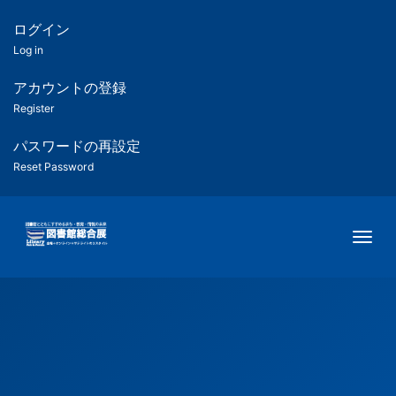
メ
イ
ログイン
匿
ン
Log in
コ
名
ン
アカウントの登録
ユ
テ
Register
ン
ー
ツ
パスワードの再設定
に
Reset Password
ザ
移
動
ー
Togg
用
メ
ニ
ュ
ー