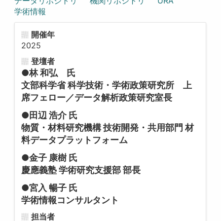
データリポジトリ
機関リポジトリ
URA
学術情報
開催年
2025
登壇者
●林 和弘 氏
文部科学省 科学技術・学術政策研究所 上
席フェロー／データ解析政策研究室長
●田辺 浩介 氏
物質・材料研究機構 技術開発・共用部門 材
料データプラットフォーム
●金子 康樹 氏
慶應義塾 学術研究支援部 部長
●宮入 暢子 氏
学術情報コンサルタント
担当者