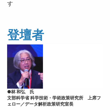
す
登壇者
●林 和弘 氏
文部科学省 科学技術・学術政策研究所 上席フ
ェロー／データ解析政策研究室長