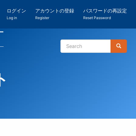
ログイン
アカウントの登録
パスワードの再設定
Log in
Register
Reset Password
ー
Search
Search
検
索
ト