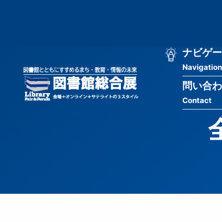
メ
匿
イ
ン
名
コ
ン
メ
ナビゲー
ユ
テ
Navigation
イ
ン
ー
ツ
問い合わ
ン
ザ
に
Contact
移
ナ
ー
動
ビ
用
ゲ
メ
ー
ニ
シ
ュ
ョ
ー