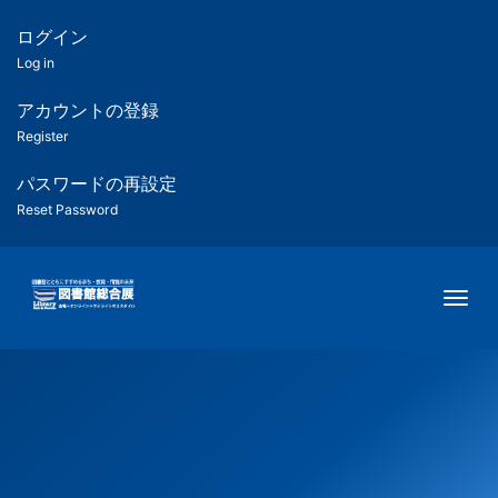
メ
イ
ログイン
匿
ン
Log in
コ
名
ン
アカウントの登録
ユ
テ
Register
ン
ー
ツ
パスワードの再設定
に
Reset Password
ザ
移
動
ー
Togg
用
メ
ニ
ュ
ー