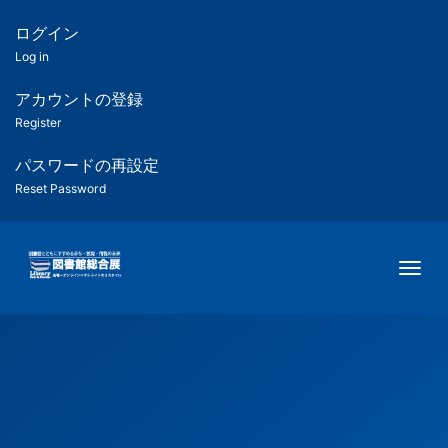
メ
イ
ログイン
匿
ン
Log in
コ
名
ン
アカウントの登録
ユ
テ
Register
ン
ー
ツ
パスワードの再設定
に
Reset Password
ザ
移
動
ー
Togg
用
メ
ニ
ュ
ー