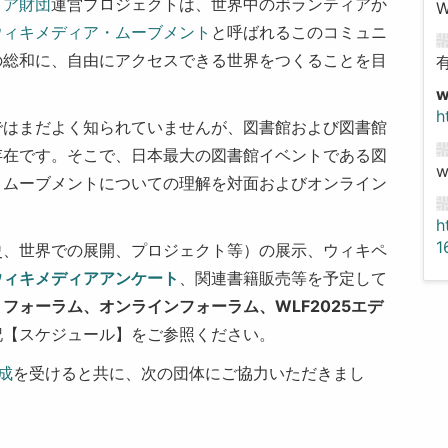
ィア財団
運営プロジェクトは、世界中のボランティアか
ウィキメディア・ムーブメント
と呼ばれるこのコミュニ
の総和に、自由にアクセスできる世界をつくることを目
h
ではまだよく知られていませんが、図書館および図書館
存在です。そこで、日本最大の図書館イベントである図
w
、ムーブメントについての理解を対面およびオンライン
h
1
史、世界での展開、プロジェクト等）の展示、ウィキペ
ウィキメディアアンケート
、関連書籍販売等を予定して
、
フォーラム、
オンラインフォーラム、
WLF2025エデ
記【スケジュール】をご参照ください。
成
を受けると共に、次の団体にご協力いただきまし