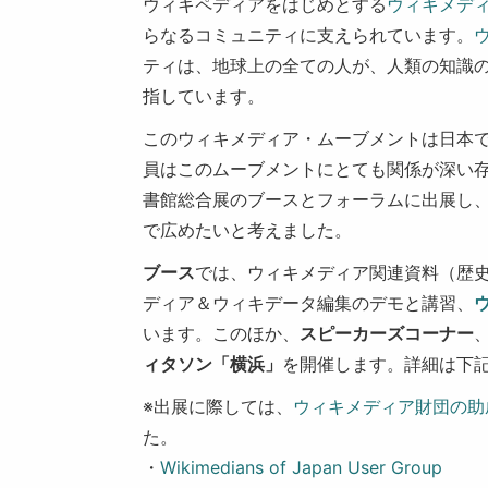
ウィキペディアをはじめとする
ウィキメデ
らなるコミュニティに支えられています。
ティは、地球上の全ての人が、人類の知識
指しています。
このウィキメディア・ムーブメントは日本
員はこのムーブメントにとても関係が深い
書館総合展のブースとフォーラムに出展し
で広めたいと考えました。
ブース
では、ウィキメディア関連資料（歴
ディア＆ウィキデータ編集のデモと講習、
います。このほか、
スピーカーズコーナー
ィタソン「横浜」
を開催します。詳細は下
※出展に際しては、
ウィキメディア財団の助
た。
・
Wikimedians of Japan User Group