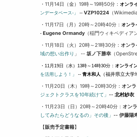
・11月14日（金）19時～19時50分：
オンラ
VZP10224
（Wikimedi
ンデータベース-」
 -- 
・11月17日（月）20時～20時40分：
オンラ
Eugene Ormandy
（稲門ウィキペディア
- 
・11月18日（火）20時～21時30分：
オンラ
域の想い出作り
」 --
坂ノ下勝幸
（OpenStr
・11月19日（水）13時～14時30分：
オンライ
（福井県立大学
を活用しよう！」
 -- 
青木和人
・11月20日（木）19時～20時30分：
オンラ
ジェクトクラスを10年続けて」
--
北村紗衣
・11月23日（日）20時～20時40分：
オン
してみたらどうなるの」その後」
--
伊藤陽
【
販売予定書籍
】