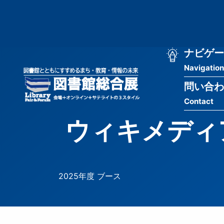
メ
匿
イ
ン
名
コ
ン
メ
ナビゲー
ユ
テ
Navigation
イ
ン
ー
ツ
問い合わ
ン
ザ
に
Contact
移
ナ
ー
動
ウィキメディア
ビ
用
ゲ
メ
ー
ニ
2025年度 ブース
シ
ュ
ョ
ー