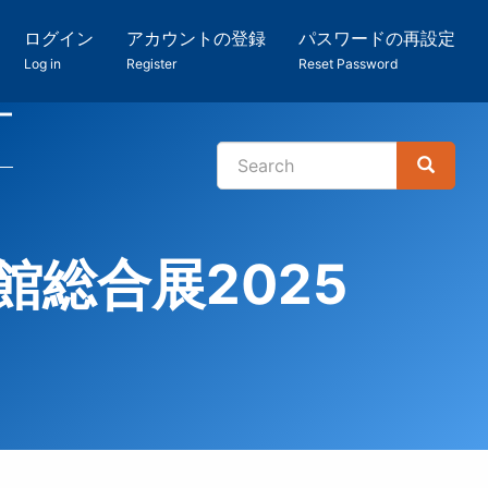
ログイン
アカウントの登録
パスワードの再設定
Log in
Register
Reset Password
ー
Search
Search
検
索
館総合展2025