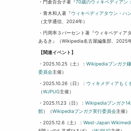
・門倉百合子著『
70歳のウィキペディアン
・青木和人著『
ウィキペディアタウン・ハ
（文学通信、2024年）
・円周率３パーセント著『ウィキペディア
あるき』（Wikipedia名古屋編集部、2025
【関連イベント】
・2025.10.25（土）：
Wikipediaブンガ
委員会
主催）
・2025.10.26（日）：
ウィキメディアもくも
（
WJPUG
主催）
・2025.11.23（日）：
Wikipediaブンガク
館
）（
Wikipediaブンガク実行委員会
主催）
・2025.12.6（土）：
West-Japan Wikimed
5階 いのち共感ひろば）（
WJPUG
主催）