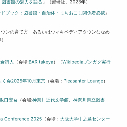
：図書館の魅力を語る
』（郵研社、2023年）
ンドブック：図書館・自治体・まちおこし関係者必携
』
タウンの育て方 あるいはウィキペディアタウンななめ
年）
ク鎌倉詩人
（会場:
BAR takeya
）（
Wikipediaブンガク実行
く会2025年10月東京
（会場：
Pleasanter Lounge
）
14坂口安吾
（会場:
神奈川近代文学館
、
神奈川県立図書
ia Conference 2025
（会場：
大阪大学中之島センター