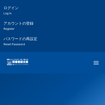
メ
イ
ログイン
匿
ン
Log in
コ
名
ン
アカウントの登録
ユ
テ
Register
ン
ー
ツ
パスワードの再設定
に
Reset Password
ザ
移
動
ー
Togg
用
メ
ニ
ュ
ー