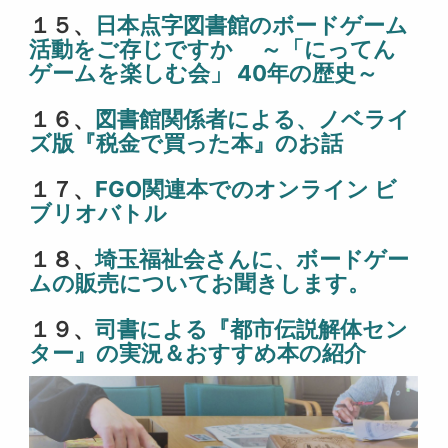
１５、
日本点字図書館のボードゲーム
活動をご存じですか ～「にってん
ゲームを楽しむ会」 40年の歴史～
１６、
図書館関係者による、ノベライ
ズ版『税金で買った本』のお話
１７、
FGO関連本でのオンライン ビ
ブリオバトル
１８、
埼玉福祉会さんに、ボードゲー
ムの販売についてお聞きします。
１９、
司書による『都市伝説解体セン
ター』の実況＆おすすめ本の紹介