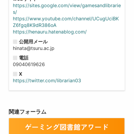
https://sites.google.com/view/gamesandlibrarie
s/
https://www.youtube.com/channel/UCugUciBK
Z6fgq8K9dR386oA
https://henauru.hatenablog.com/
公開用メール
hinata@tsuru.ac.jp
電話
09040619626
X
https://twitter.com/librarian03
関連フォーラム