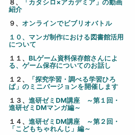
８、
「カタシロ×アカデミア」の動画
紹介
９、
オンラインでビブリオバトル
１０、マンガ制作における図書館活用
について
１１、
BLゲーム資料保存館さんによ
る、ゲーム保存についてのお話し
１２、
「探究学習・調べる学習ひろ
ば」のミニバージョンを開催します
１３、
進研ゼミDM講座 ～第１回・
進研ゼミDMマンガ編～
１４、
進研ゼミDM講座 ～第２回・
「こどもちゃれんじ」編～