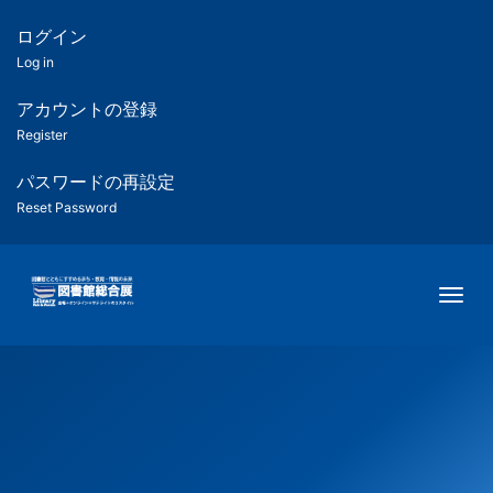
メ
イ
ログイン
匿
ン
Log in
コ
名
ン
アカウントの登録
ユ
テ
Register
ン
ー
ツ
パスワードの再設定
に
Reset Password
ザ
移
動
ー
Togg
用
メ
ニ
ュ
ー