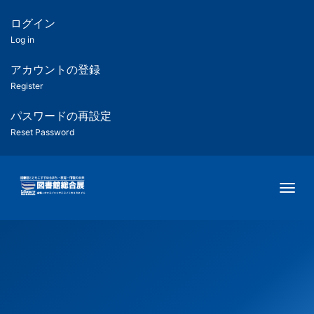
メ
イ
ログイン
匿
ン
Log in
コ
名
ン
アカウントの登録
ユ
テ
Register
ン
ー
ツ
パスワードの再設定
に
Reset Password
ザ
移
動
ー
Togg
用
メ
ニ
ュ
ー