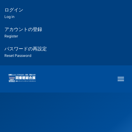
メ
イ
ログイン
匿
ン
Log in
コ
名
ン
アカウントの登録
ユ
テ
Register
ン
ー
ツ
パスワードの再設定
に
Reset Password
ザ
移
動
ー
Togg
用
メ
ニ
ュ
ー