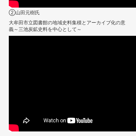
②山田元樹氏
大牟田市立図書館の地域史料集積とアーカイブ化の意
義～三池炭鉱史料を中心として～