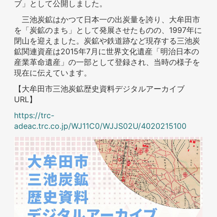
ブ」として公開しました。
三池炭鉱はかつて日本一の出炭量を誇り、大牟田市
を「炭鉱のまち」として発展させたものの、1997年に
閉山を迎えました。炭鉱や鉄道跡など現存する三池炭
鉱関連資産は2015年7月に世界文化遺産「明治日本の
産業革命遺産」の一部として登録され、当時の様子を
現在に伝えています。
【大牟田市三池炭鉱歴史資料デジタルアーカイブ
URL】
https://trc-
adeac.trc.co.jp/WJ11C0/WJJS02U/4020215100