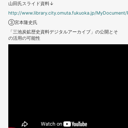
山田氏スライド資料↓
http://www.library.city.omuta.fukuoka.jp
③宮本隆史氏
「三池炭鉱歴史資料デジタルアーカイブ」の公開とそ
の活用の可能性