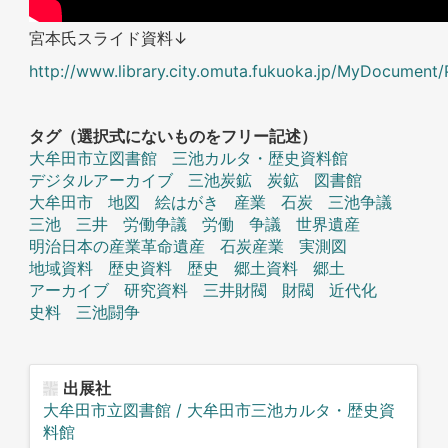
宮本氏スライド資料↓
http://www.library.city.omuta.fukuoka.jp
タグ（選択式にないものをフリー記述）
大牟田市立図書館
三池カルタ・歴史資料館
デジタルアーカイブ
三池炭鉱
炭鉱
図書館
大牟田市
地図
絵はがき
産業
石炭
三池争議
三池
三井
労働争議
労働
争議
世界遺産
明治日本の産業革命遺産
石炭産業
実測図
地域資料
歴史資料
歴史
郷土資料
郷土
アーカイブ
研究資料
三井財閥
財閥
近代化
史料
三池闘争
出展社
大牟田市立図書館 / 大牟田市三池カルタ・歴史資
料館