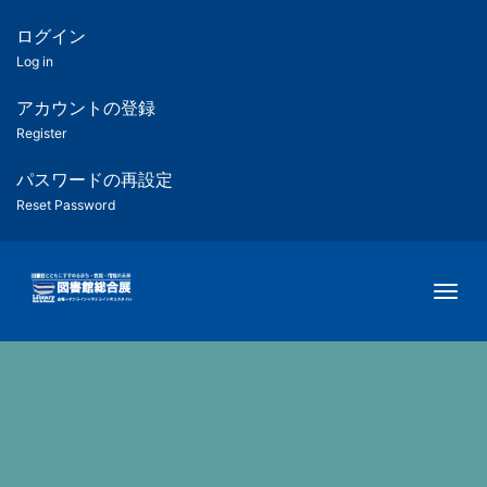
メ
イ
ログイン
匿
ン
Log in
コ
名
ン
アカウントの登録
ユ
テ
Register
ン
ー
ツ
パスワードの再設定
に
Reset Password
ザ
移
動
ー
Togg
用
メ
ニ
ュ
ー