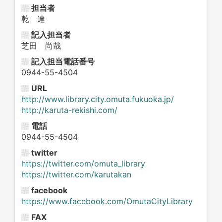
担当者
乾 達
記入担当者
芝田 尚哉
記入担当電話番号
0944-55-4504
URL
http://www.library.city.omuta.fukuoka.jp/
http://karuta-rekishi.com/
電話
0944-55-4504
twitter
https://twitter.com/omuta_library
https://twitter.com/karutakan
facebook
https://www.facebook.com/OmutaCityLibrary
FAX