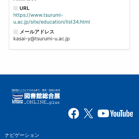
URL
https://www.tsurumi-
u.ac.jp/site/education/list34.html
メールアドレス
kasai-y@tsurumi-u.ac.jp
ナビゲーション