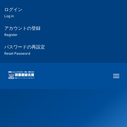
メ
イ
ログイン
匿
ン
Log in
コ
名
ン
アカウントの登録
ユ
テ
Register
ン
ー
ツ
パスワードの再設定
に
Reset Password
ザ
移
動
ー
Togg
用
メ
ニ
ュ
ー