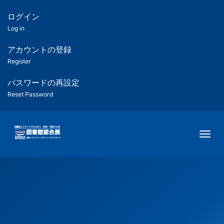
メ
イ
ログイン
匿
ン
Log in
コ
名
ン
アカウントの登録
ユ
テ
Register
ン
ー
ツ
パスワードの再設定
に
Reset Password
ザ
移
動
ー
Togg
用
メ
ニ
ュ
ー