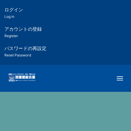
メ
イ
ログイン
匿
ン
Log in
コ
名
ン
アカウントの登録
ユ
テ
Register
ン
ー
ツ
パスワードの再設定
に
Reset Password
ザ
移
動
ー
Togg
用
メ
ニ
ュ
ー