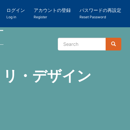
ログイン
アカウントの登録
パスワードの再設定
Log in
Register
Reset Password
ー
Search
Search
検
索
）リ・デザイン