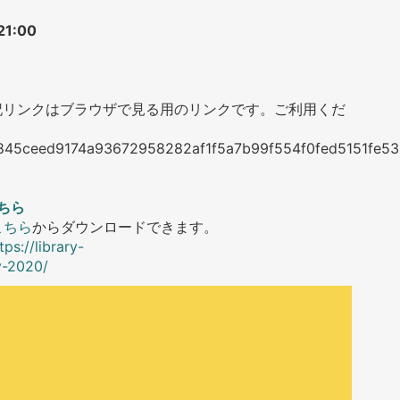
1:00
記リンクはブラウザで見る用のリンクです。ご利用くだ
36f845ceed9174a93672958282af1f5a7b99f554f0fed5151fe53
ちら
こちら
からダウンロードできます。
tps://library-
y-2020/