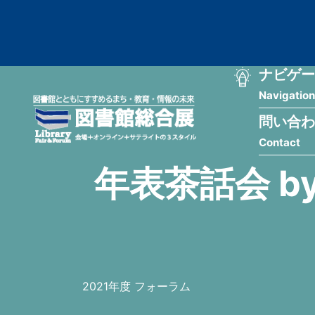
メ
匿
イ
ン
名
コ
ン
メ
ナビゲー
ユ
テ
Navigation
イ
ン
ー
ツ
問い合わ
ン
ザ
に
Contact
移
ナ
ー
動
年表茶話会 
ビ
用
ゲ
メ
ー
ニ
シ
ュ
2021年度 フォーラム
ョ
ー