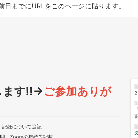
前日までにURLをこのページに貼ります。
ます!!→
ご参加ありが
2
。
了、記録について追記
公開、Zoomの接続先記載