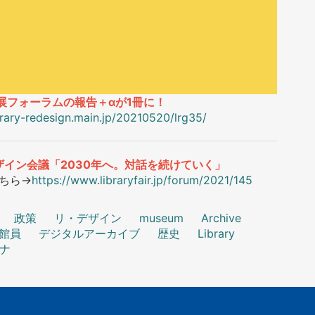
合展フォーラムの報告＋αが1冊に！
ibrary-redesign.main.jp/20210520/lrg35/
ザイン会議「2030年へ。対話を続けていく」
こちら→
https://www.libraryfair.jp/forum/2021/145
政策
リ・デザイン
museum
Archive
館員
デジタルアーカイブ
歴史
Library
ナ