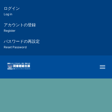
メ
イ
ログイン
匿
ン
Log in
コ
名
ン
アカウントの登録
ユ
テ
Register
ン
ー
ツ
パスワードの再設定
に
Reset Password
ザ
移
動
ー
Togg
用
メ
ニ
ュ
ー