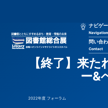
メ
匿
イ
ン
名
コ
ン
メ
ナビゲー
ユ
テ
Navigation
イ
ン
ー
ツ
問い合わ
ン
ザ
に
Contact
移
ナ
ー
動
【終了】来た
ビ
用
ゲ
ー&ベ
メ
ー
ニ
シ
ュ
2022年度 フォーラム
ョ
ー