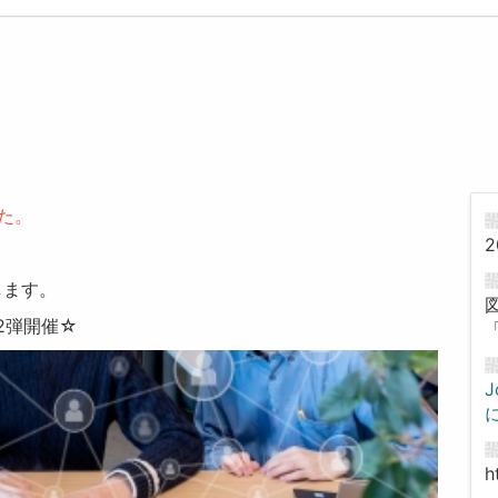
た。
2
します。
2弾開催☆
「
h