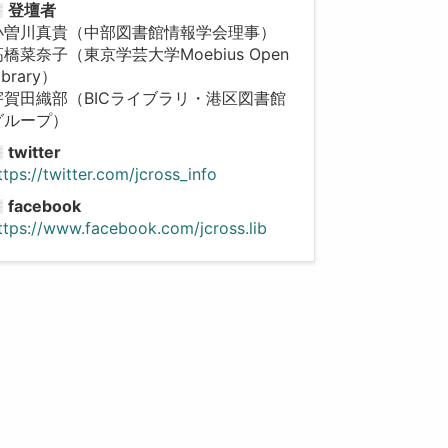
登壇者
小曽川真貴（中部図書館情報学会理事）
高橋菜奈子（東京学芸大学Moebius Open
ibrary）
宇賀田織部（BICライブラリ・港区図書館
グループ）
twitter
ttps://twitter.com/jcross_info
facebook
ttps://www.facebook.com/jcross.lib