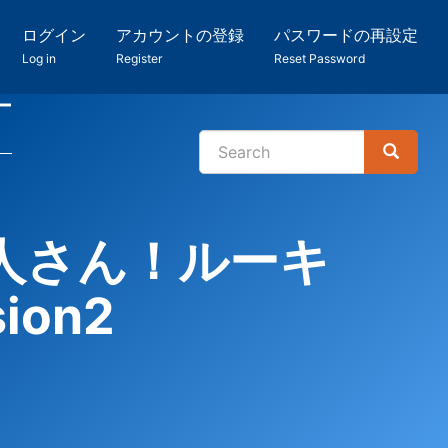
ログイン
アカウントの登録
パスワードの再設定
Log in
Register
Reset Password
ー
Search
Search
検
索
人さん！ルーキ
ion2