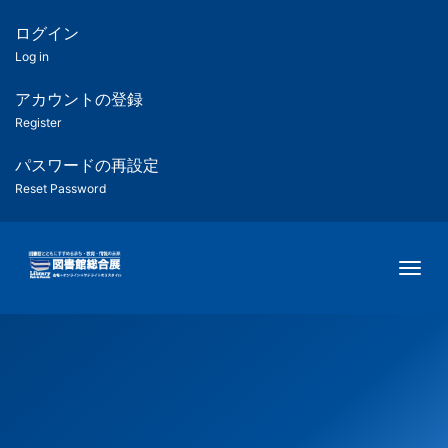
メ
イ
ログイン
匿
ン
Log in
コ
名
ン
アカウントの登録
ユ
テ
Register
ン
ー
ツ
パスワードの再設定
に
Reset Password
ザ
移
動
ー
Togg
用
メ
ニ
ュ
ー