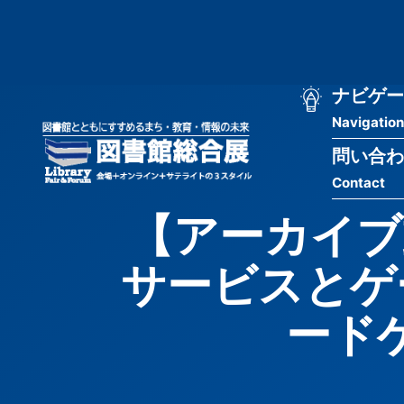
メ
匿
イ
ン
名
コ
ン
メ
ナビゲー
ユ
テ
Navigation
イ
ン
ー
ツ
問い合わ
ン
ザ
に
Contact
移
ナ
ー
動
【アーカイブ
ビ
用
サービスとゲ
ゲ
メ
ー
ニ
ード
シ
ュ
ョ
ー