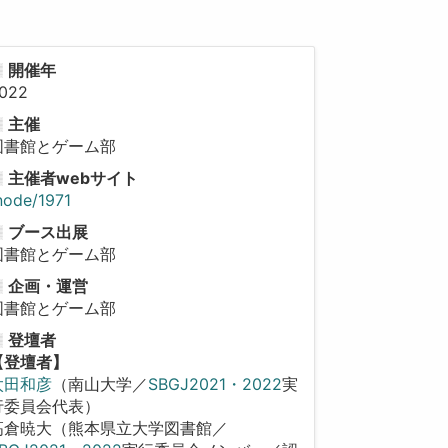
開催年
022
主催
図書館とゲーム部
主催者webサイト
node/1971
ブース出展
図書館とゲーム部
企画・運営
図書館とゲーム部
登壇者
【登壇者】
太田和彦
（南山大学／
SBGJ2021・2022
実
行委員会代表）
高倉暁大（熊本県立大学図書館／