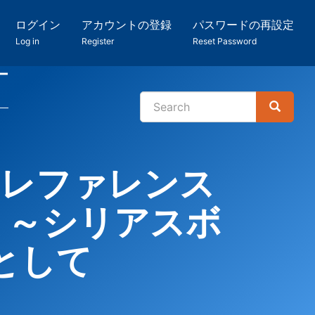
ログイン
アカウントの登録
パスワードの再設定
Log in
Register
Reset Password
ー
Search
Search
検
索
・レファレンス
 ～シリアスボ
として