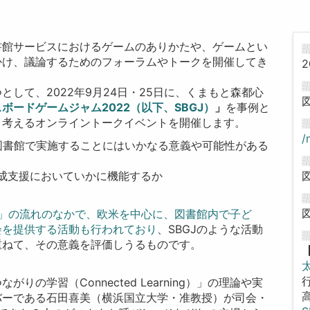
書館サービスにおけるゲームのありかたや、ゲームとい
かけ、議論するためのフォーラムやトークを開催してき
2
して、2022年9月24日・25日に、くまもと森都心
ボードゲームジャム2022（以下、SBGJ）
」
を事例と
、考えるオンライントークイベントを開催します。
/
を図書館で実施することにはいかなる意義や可能性がある
成支援においていかに機能するか
ning）」の流れのなかで、欧米を中心に、図書館内で子ど
会を提供する活動も行われており
、SBGJのような活動
重ねて、その意義を評価しうるものです。
の学習（Connected Learning）」の理論や実
バーである石田喜美（横浜国立大学・准教授）が司会・