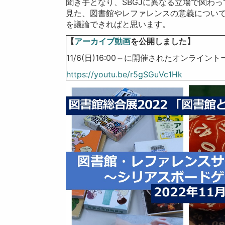
聞き手となり、SBGJに異なる立場で関わ
見た、図書館やレファレンスの意義につい
を議論できればと思います。
【
アーカイブ動画
を公開しました】
11/6(日)16:00～に開催されたオンラ
https://youtu.be/r5gSGuVc1Hk