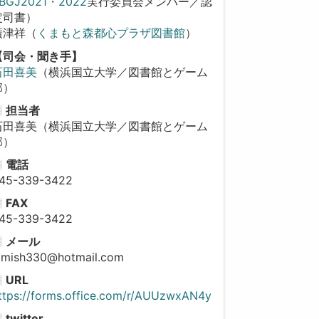
BGJ2021・2022
実行委員会メンバー／認
定司書）
廣津祥（
くまもと森都心プラザ図書館
）
【司会・聞き手】
石田喜美
（横浜国立大学／図書館とゲーム
部）
担当者
石田喜美（横浜国立大学／図書館とゲーム
部）
電話
45-339-3422
FAX
45-339-3422
メール
imish330@hotmail.com
URL
ttps://forms.office.com/r/AUUzwxAN4y
twitter