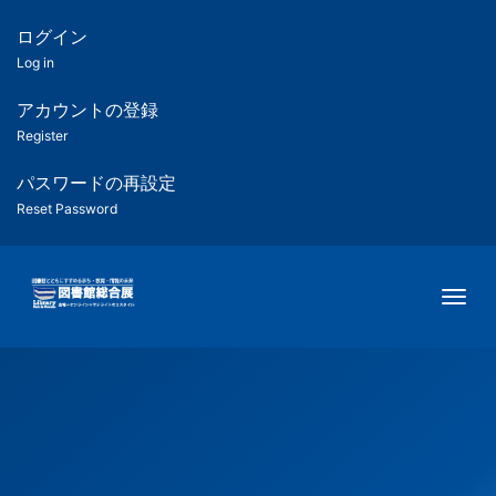
メ
イ
ログイン
匿
ン
Log in
コ
名
ン
アカウントの登録
ユ
テ
Register
ン
ー
ツ
パスワードの再設定
に
Reset Password
ザ
移
動
ー
Togg
用
メ
ニ
ュ
ー