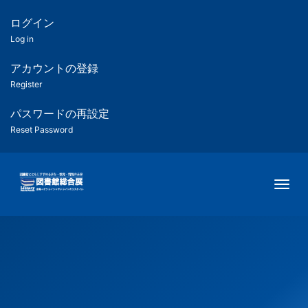
メ
イ
ログイン
匿
ン
Log in
コ
名
ン
アカウントの登録
ユ
テ
Register
ン
ー
ツ
パスワードの再設定
に
Reset Password
ザ
移
動
ー
Togg
用
メ
ニ
ュ
ー