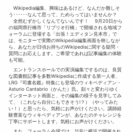
Wikipedia編集、興味はあるけど、なんだか難しそ
う･･････なんて思って、ためらってはいませんか？
全然むずかしくなんてないんです！ 9月20日から
の福岡県行橋市「リブリオ行橋」で開催される地域フ
ォーラムに登場する「出張！エディタン見本市」で
は、モニターで実際のWikipedia編集画面を映しなが
ら、あなたが日頃お持ちのWikipediaに関する疑問・
質問にお応えします。ご希望であれば記事編集の体験
も可能。
エントランスホールでの実演編集でするのは、良質
な図書館記事を多数Wikipediaに作成する第一人者、
LRG『司書名鑑』特集にも登場のウィキペディアン・
Asturio Cantabrio（かんた）氏。刻々と変わりゆく
インターネット画面と、その編集の様子を見学してみ
て、（これなら自分にもできそう!？）（やってみた
い！）と思ったら、気軽にお声がけください。講師経
験豊富なウィキペディアンが、あなたのチャレンジを
丁寧にサポートします。気軽にお声がけください。
また、フォーラム会場では、11月に横浜で開催され